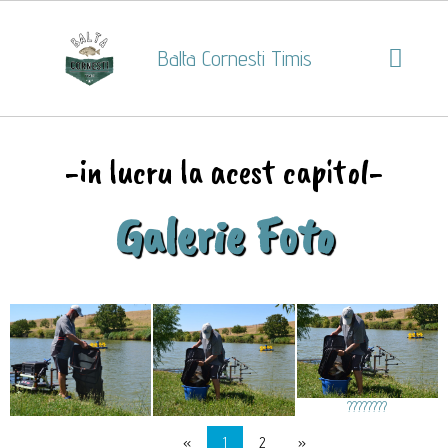
Balta Cornesti Timis
-in lucru la acest capitol-
Galerie Foto
????????
«
1
2
»