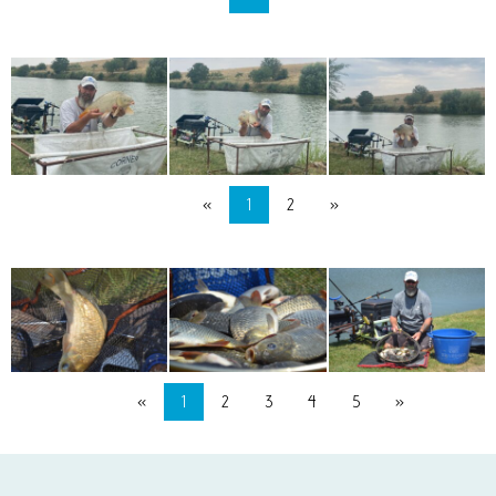
«
1
2
»
«
1
2
3
4
5
»